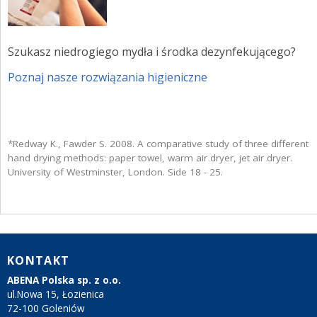
Szukasz niedrogiego mydła i środka dezynfekującego?
Poznaj nasze rozwiązania higieniczne
*Redway K., Fawder S. 2008. A comparative study of three different
hand drying methods: paper towel, warm air dryer, jet air dryer.
University of Westminster, London. Side 18 - 25.
KONTAKT
ABENA Polska sp. z o.o.
ul.Nowa 15, Łozienica
72-100 Goleniów