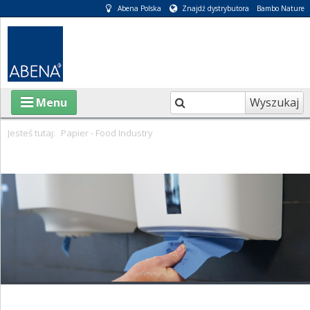
Abena Polska
Znajdź dystrybutora
Bambo Nature
Wyszukaj
Menu
Jesteś tutaj:
Papier - Food Industry
O ABENA
KATALOGI
INFORMACJE
E-SKLEP
PIELĘGNACJA OSÓB CHORYCH