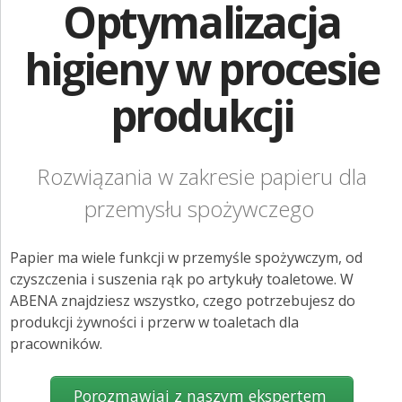
Optymalizacja
ZGŁOŚ INCYDENT MEDYCZNY
PRZEMYSŁ SPOŻYWCZY
higieny w procesie
PIELĘGNACJA SKÓRY
produkcji
STANOWISKA HIGIENICZNE
ROZWIĄZANIA BARIATRYCZNE
Rozwiązania w zakresie papieru dla
RAPORT ESG
przemysłu spożywczego
KONTAKT
Papier ma wiele funkcji w przemyśle spożywczym, od
czyszczenia i suszenia rąk po artykuły toaletowe. W
ABENA POLSKA
ABENA znajdziesz wszystko, czego potrzebujesz do
produkcji żywności i przerw w toaletach dla
ZNAJDŹ DYSTRYBUTORA
pracowników.
BAMBO NATURE
Porozmawiaj z naszym ekspertem