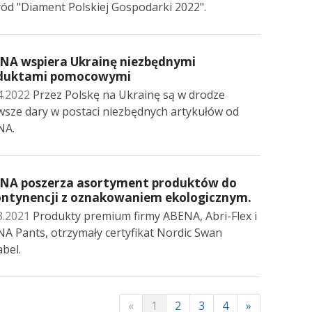
ód "Diament Polskiej Gospodarki 2022".
NA wspiera Ukrainę niezbędnymi
duktami pomocowymi
4.2022
Przez Polskę na Ukrainę są w drodze
wsze dary w postaci niezbędnych artykułów od
NA.
NA poszerza asortyment produktów do
ontynencji z oznakowaniem ekologicznym.
3.2021
Produkty premium firmy ABENA, Abri-Flex i
A Pants, otrzymały certyfikat Nordic Swan
abel.
«
1
2
3
4
»