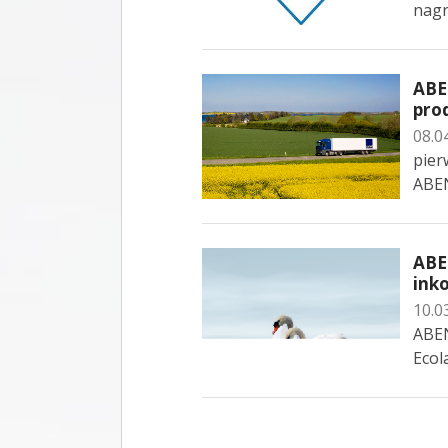
nagr
ABE
pro
08.0
pier
ABE
ABE
ink
10.0
ABEN
Ecol