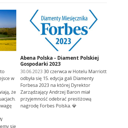
Abena Polska - Diament Polskiej
Gospodarki 2023
 to
30.06.2023
30 czerwca w Hotelu Marriott
ejsce w
odbyła się 15. edycja gali Diamenty
Forbesa 2023 na której Dyrektor
iają, że
Zarządzający Andrzej Baron miał
uacjach.
przyjemność odebrać prestiżową
 uwagę
nagrodę Forbes Polska. 💎
 W
jemy się