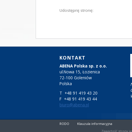
Udostępnij stronę:
KONTAKT
ABENA Polska sp. z o.o.
ul.Nowa 15, Łozienica
72-100 Goleniów
Polska
T +48 91 419 43 20
F +48 91 419 43 44
biuro@abena.pl
RODO
Klauzula informacyjna
Zawartość strony j