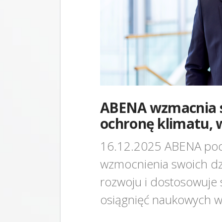
ABENA wzmacnia 
ochronę klimatu, 
16.12.2025
ABENA pod
wzmocnienia swoich dz
rozwoju i dostosowuje
osiągnięć naukowych w 