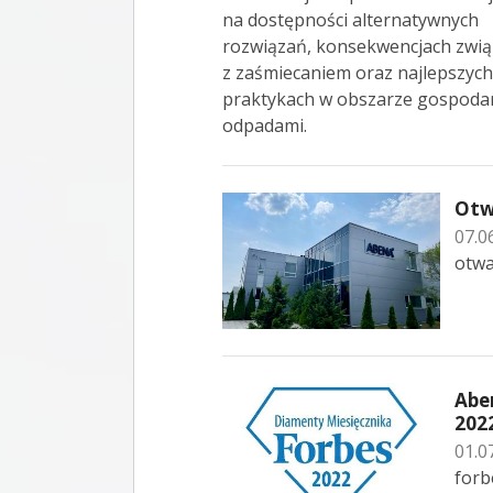
na dostępności alternatywnych
rozwiązań, konsekwencjach zwi
z zaśmiecaniem oraz najlepszych
praktykach w obszarze gospoda
odpadami.
Otw
07.0
otwa
Abe
202
01.0
forb