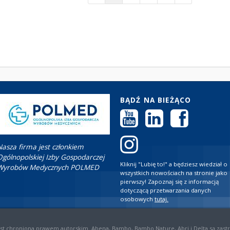
BĄDŹ NA BIEŻĄCO
Nasza firma jest członkiem
Ogólnopolskiej Izby Gospodarczej
Kliknij "Lubię to!" a będziesz wiedział o
Wyrobów Medycznych POLMED
wszystkich nowościach na stronie jako
pierwszy! Zapoznaj się z informacją
dotyczącą przetwarzania danych
osobowych
tutaj.
est chroniona prawem autorskim. Abena, Bambo, Bambo Nature, Abri i Delta są za