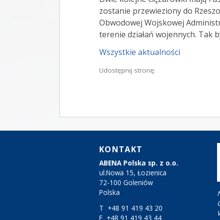
zostanie przewieziony do Rzeszo
Obwodowej Wojskowej Administra
terenie działań wojennych. Tak b
Wszystkie aktualności
Udostępnij stronę:
KONTAKT
ABENA Polska sp. z o.o.
ul.Nowa 15, Łozienica
72-100 Goleniów
Polska
T +48 91 419 43 20
F +48 91 419 43 44