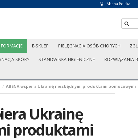
Abena Polska
NFORMACJE
E-SKLEP
PIELĘGNACJA OSÓB CHORYCH
ZGŁ
GNACJA SKÓRY
STANOWISKA HIGIENICZNE
ROZWIĄZANIA 
e
/
ABENA wspiera Ukrainę niezbędnymi produktami pomocowymi
era Ukrainę
mi produktami