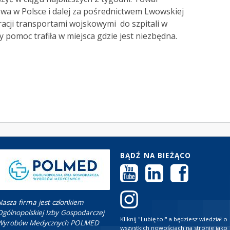
wa w Polsce i dalej za pośrednictwem Lwowskiej
cji transportami wojskowymi do szpitali w
y pomoc trafiła w miejsca gdzie jest niezbędna.
BĄDŹ NA BIEŻĄCO
Nasza firma jest członkiem
Ogólnopolskiej Izby Gospodarczej
Kliknij "Lubię to!" a będziesz wiedział o
Wyrobów Medycznych POLMED
wszystkich nowościach na stronie jako