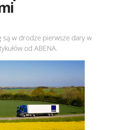
mi
ę są w drodze pierwsze dary w
rtykułów od ABENA.