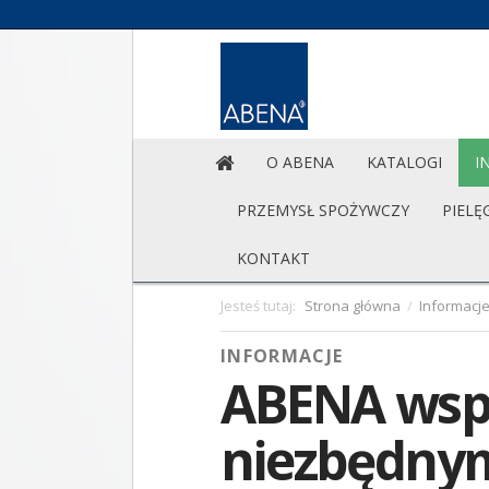
O ABENA
KATALOGI
I
PRZEMYSŁ SPOŻYWCZY
PIELĘ
KONTAKT
Jesteś tutaj:
Strona główna
/
Informacj
INFORMACJE
ABENA wspi
niezbędny