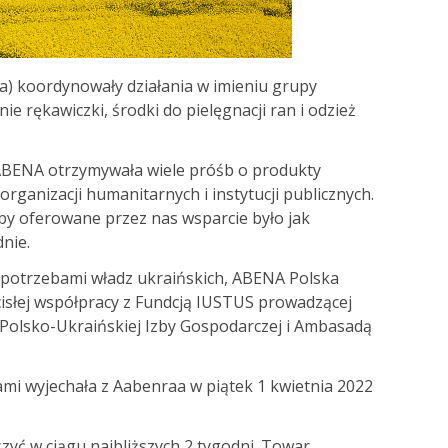
) koordynowały działania w imieniu grupy
e rękawiczki, środki do pielęgnacji ran i odzież
ABENA otrzymywała wiele próśb o produkty
ganizacji humanitarnych i instytucji publicznych.
by oferowane przez nas wsparcie było jak
nie.
potrzebami władz ukraińskich, ABENA Polska
isłej współpracy z Fundcją IUSTUS prowadzącej
Polsko-Ukraińskiej Izby Gospodarczej i Ambasadą
mi wyjechała z Aabenraa w piątek 1 kwietnia 2022
zyć w ciągu najbliższych 2 tygodni. Towar