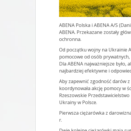
ABENA Polska i ABENA A/S (Dania
ABENA. Przekazane zostały główni
ochronna.
Od początku wojny na Ukrainie 
pomocowe od osób prywatnych, or
Dla ABENA najważniejsze było, a
najbardziej efektywne i odpowied
Aby zapewnić zgodność darów z 
koordynowała akcję pomocy w śc
Rzeszowskie Przedstawicielstwo 
Ukrainy w Polsce.
Pierwsza ciężarówka z darowizna
r.
Dwie kolejne ciężarówki mają rus