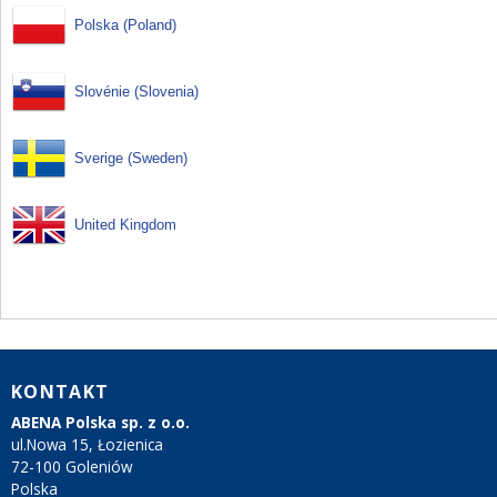
Polska (Poland)
Slovénie (Slovenia)
Sverige (Sweden)
United Kingdom
KONTAKT
ABENA Polska sp. z o.o.
ul.Nowa 15, Łozienica
72-100 Goleniów
Polska