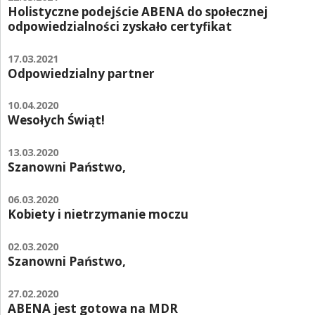
ZGŁOŚ INCYDENT MEDYCZNY
Holistyczne podejście ABENA do społecznej
odpowiedzialności zyskało certyfikat
PRZEMYSŁ SPOŻYWCZY
17.03.2021
PIELĘGNACJA SKÓRY
Odpowiedzialny partner
STANOWISKA HIGIENICZNE
10.04.2020
Wesołych Świąt!
ROZWIĄZANIA BARIATRYCZNE
13.03.2020
RAPORT ESG
Szanowni Państwo,
KONTAKT
06.03.2020
Kobiety i nietrzymanie moczu
ABENA POLSKA
02.03.2020
ZNAJDŹ DYSTRYBUTORA
Szanowni Państwo,
BAMBO NATURE
27.02.2020
ABENA jest gotowa na MDR