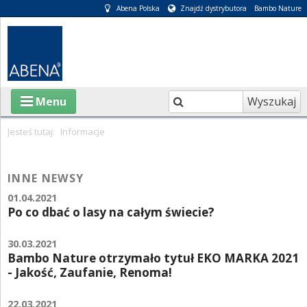
Abena Polska
Znajdź dystrybutora
Bambo Nature
Wyszukaj
Menu
Jesteś tutaj:
Informacje
O ABENA
INNE NEWSY
KATALOGI
01.04.2021
Po co dbać o lasy na całym świecie?
INFORMACJE
30.03.2021
E-SKLEP
Bambo Nature otrzymało tytuł EKO MARKA 2021
- Jakość, Zaufanie, Renoma!
PIELĘGNACJA OSÓB CHORYCH
22.03.2021