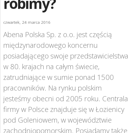
robimy?
ZGŁOŚ INCYDENT MEDYCZNY
PRZEMYSŁ SPOŻYWCZY
czwartek, 24 marca 2016
PIELĘGNACJA SKÓRY
Abena Polska Sp. z o.o. jest częścią
STANOWISKA HIGIENICZNE
międzynarodowego koncernu
posiadającego swoje przedstawicielstwa
ROZWIĄZANIA BARIATRYCZNE
w 80. krajach na całym świecie,
RAPORT ESG
zatrudniające w sumie ponad 1500
KONTAKT
pracowników. Na rynku polskim
ABENA POLSKA
jesteśmy obecni od 2005 roku. Centrala
firmy w Polsce znajduje się w Łozienicy
ZNAJDŹ DYSTRYBUTORA
pod Goleniowem, w województwie
BAMBO NATURE
zachodniopomorskim. Posiadamy także