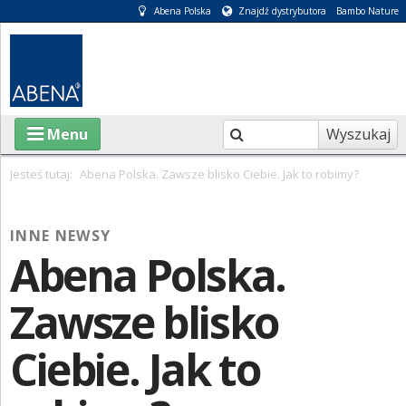
Abena Polska
Znajdź dystrybutora
Bambo Nature
Wyszukaj
Menu
Jesteś tutaj:
Abena Polska. Zawsze blisko Ciebie. Jak to robimy?
O ABENA
INNE NEWSY
KATALOGI
Abena Polska.
INFORMACJE
Zawsze blisko
E-SKLEP
Ciebie. Jak to
PIELĘGNACJA OSÓB CHORYCH