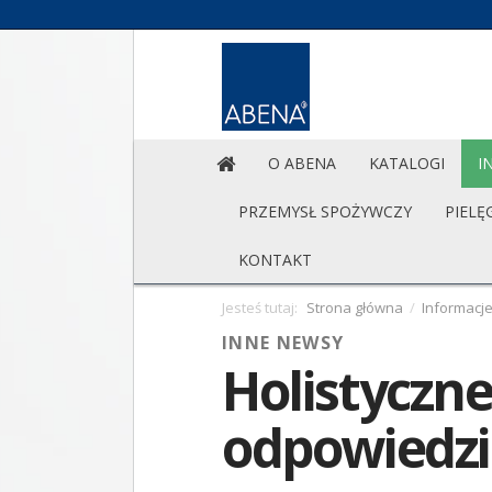
O ABENA
KATALOGI
I
PRZEMYSŁ SPOŻYWCZY
PIELĘ
KONTAKT
Jesteś tutaj:
Strona główna
/
Informacj
INNE NEWSY
Holistyczne
odpowiedzia