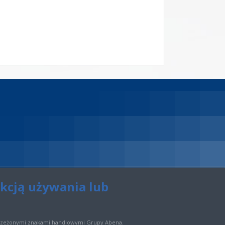
ukcją używania lub
strzeżonymi znakami handlowymi Grupy Abena.