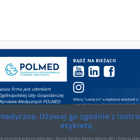
BĄDŹ NA BIEŻĄCO
Nasza firma jest członkiem
Ogólnopolskiej Izby Gospodarczej
Kliknij "Lubię to!" a będziesz wiedział o
Wyrobów Medycznych POLMED
wszystkich nowościach na stronie jako
pierwszy! Zapoznaj się z informacją
medyczny. Używaj go zgodnie z instr
dotyczącą przetwarzania danych
osobowych
tutaj.
etykietą
est chroniona prawem autorskim. Abena, Bambo, Bambo Nature, Abri i Delta są za