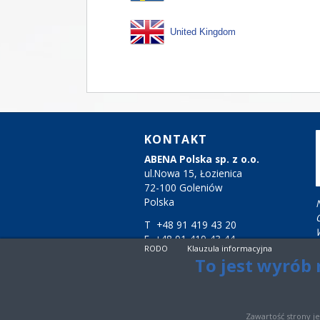
United Kingdom
KONTAKT
ABENA Polska sp. z o.o.
ul.Nowa 15, Łozienica
72-100 Goleniów
Polska
T +48 91 419 43 20
F +48 91 419 43 44
RODO
Klauzula informacyjna
biuro@abena.pl
To jest wyrób 
Zawartość strony j