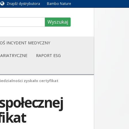
Znajdź dystrybutora
Bambo Nature
Wyszukaj
OŚ INCYDENT MEDYCZNY
BARIATRYCZNE
RAPORT ESG
edzialności zyskało certyfikat
społecznej
fikat