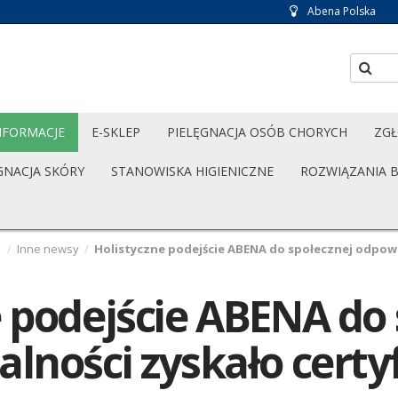
Abena Polska
NFORMACJE
E-SKLEP
PIELĘGNACJA OSÓB CHORYCH
ZGŁ
GNACJA SKÓRY
STANOWISKA HIGIENICZNE
ROZWIĄZANIA 
e
/
Inne newsy
/
Holistyczne podejście ABENA do społecznej odpowi
 podejście ABENA do 
lności zyskało certy