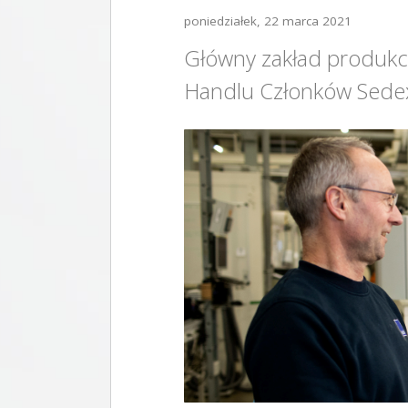
poniedziałek, 22 marca 2021
Główny zakład produkc
Handlu Członków Sede