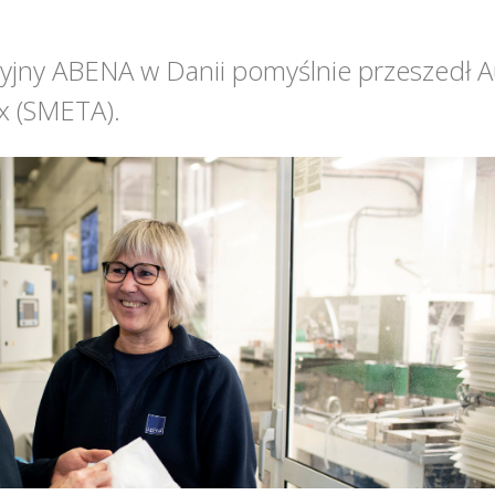
yjny ABENA w Danii pomyślnie przeszedł 
x (SMETA).