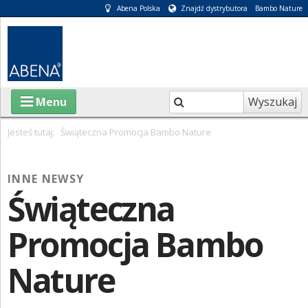
Abena Polska
Znajdź dystrybutora
Bambo Nature
Wyszukaj
Menu
Jesteś tutaj:
Świąteczna Promocja Bambo Nature
O ABENA
INNE NEWSY
KATALOGI
Świąteczna
INFORMACJE
Promocja Bambo
E-SKLEP
Nature
PIELĘGNACJA OSÓB CHORYCH