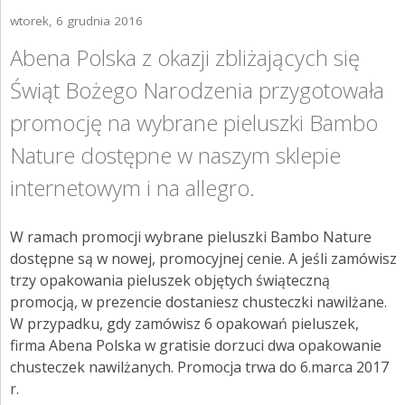
ZGŁOŚ INCYDENT MEDYCZNY
wtorek, 6 grudnia 2016
PRZEMYSŁ SPOŻYWCZY
Abena Polska z okazji zbliżających się
Świąt Bożego Narodzenia przygotowała
PIELĘGNACJA SKÓRY
promocję na wybrane pieluszki Bambo
STANOWISKA HIGIENICZNE
Nature dostępne w naszym sklepie
ROZWIĄZANIA BARIATRYCZNE
internetowym i na allegro.
RAPORT ESG
W ramach promocji wybrane pieluszki Bambo Nature
KONTAKT
dostępne są w nowej, promocyjnej cenie. A jeśli zamówisz
trzy opakowania pieluszek objętych świąteczną
ABENA POLSKA
promocją, w prezencie dostaniesz chusteczki nawilżane.
W przypadku, gdy zamówisz 6 opakowań pieluszek,
ZNAJDŹ DYSTRYBUTORA
firma Abena Polska w gratisie dorzuci dwa opakowanie
chusteczek nawilżanych. Promocja trwa do 6.marca 2017
BAMBO NATURE
r.