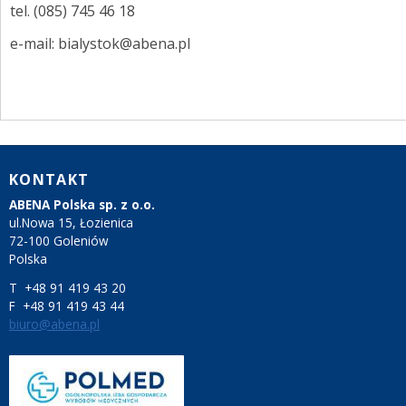
tel. (085) 745 46 18
e-mail: bialystok@abena.pl
KONTAKT
ABENA Polska sp. z o.o.
ul.Nowa 15, Łozienica
72-100 Goleniów
Polska
T +48 91 419 43 20
F +48 91 419 43 44
biuro@abena.pl