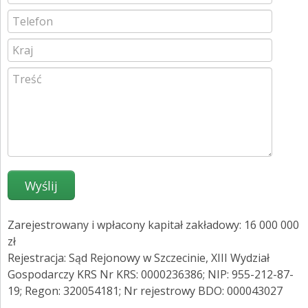
ZGŁOŚ INCYDENT MEDYCZNY
PRZEMYSŁ SPOŻYWCZY
PIELĘGNACJA SKÓRY
STANOWISKA HIGIENICZNE
ROZWIĄZANIA BARIATRYCZNE
RAPORT ESG
KONTAKT
ABENA POLSKA
Zarejestrowany i wpłacony kapitał zakładowy: 16 000 000
zł
ZNAJDŹ DYSTRYBUTORA
Rejestracja: Sąd Rejonowy w Szczecinie, XIII Wydział
Gospodarczy KRS Nr KRS: 0000236386; NIP: 955-212-87-
BAMBO NATURE
19; Regon: 320054181; Nr rejestrowy BDO: 000043027