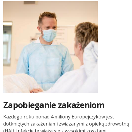
ZALOGUJ SIĘ
Sygnaliści
OX-ON
Cyfrowa szklanka Aquatime
Zapobieganie zakażeniom
Każdego roku ponad 4 miliony Europejczyków jest
dotkniętych zakażeniami związanymi z opieką zdrowotną
(HAI). Infekcje te wiążą się z wysokimi kosztami,