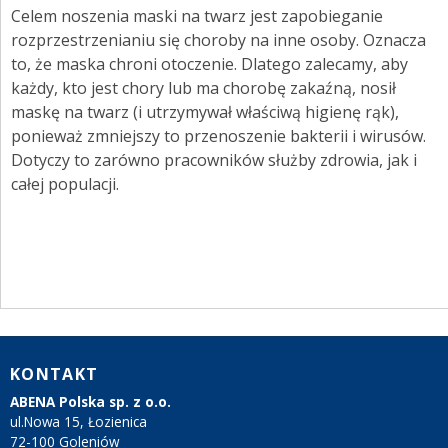
Celem noszenia maski na twarz jest zapobieganie
rozprzestrzenianiu się choroby na inne osoby. Oznacza
to, że maska chroni otoczenie. Dlatego zalecamy, aby
każdy, kto jest chory lub ma chorobę zakaźną, nosił
maskę na twarz (i utrzymywał właściwą higienę rąk),
ponieważ zmniejszy to przenoszenie bakterii i wirusów.
Dotyczy to zarówno pracowników służby zdrowia, jak i
całej populacji.
KONTAKT
ABENA Polska sp. z o.o.
ul.Nowa 15, Łozienica
72-100 Goleniów