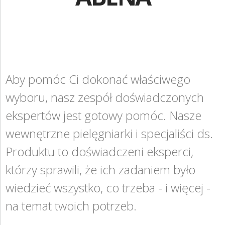
ZGŁOŚ INCYDENT MEDYCZNY
Regulaminy konkursów
PRZEMYSŁ SPOŻYWCZY
Kariera
PIELĘGNACJA SKÓRY
One-stop-shop
STANOWISKA HIGIENICZNE
Aby pomóc Ci dokonać właściwego
Centrum wiedzy
ROZWIĄZANIA BARIATRYCZNE
wyboru, nasz zespół doświadczonych
IAD
ekspertów jest gotowy pomóc. Nasze
RAPORT ESG
Tworzywa sztuczne
wewnętrzne pielęgniarki i specjaliści ds.
KONTAKT
Produktu to doświadczeni eksperci,
Zapobieganie Zakażeniom
ABENA POLSKA
którzy sprawili, że ich zadaniem było
Przewodnik po produktach Abri Soft
wiedzieć wszystko, co trzeba - i więcej -
ZNAJDŹ DYSTRYBUTORA
Maski na twarz
na temat twoich potrzeb.
BAMBO NATURE
MDR