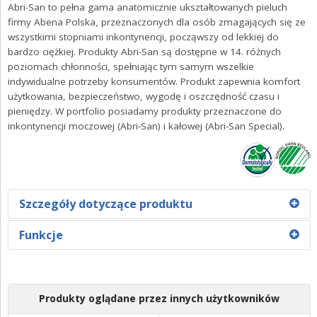
ZALOGUJ SIĘ
Abri-San to pełna gama anatomicznie ukształtowanych pieluch
firmy Abena Polska, przeznaczonych dla osób zmagających się ze
wszystkimi stopniami inkontynencji, począwszy od lekkiej do
bardzo ciężkiej. Produkty Abri-San są dostępne w 14. różnych
poziomach chłonności, spełniając tym samym wszelkie
indywidualne potrzeby konsumentów. Produkt zapewnia komfort
użytkowania, bezpieczeństwo, wygodę i oszczędność czasu i
pieniędzy. W portfolio posiadamy produkty przeznaczone do
inkontynencji moczowej (Abri-San) i kałowej (Abri-San Special).
Szczegóły dotyczące produktu
Abri-San 5-6-7-8-9-10-11 przeznaczone są do umiarkowanego
Funkcje
i ciężkiego nietrzymania moczu. Produkty wyposażono w
miękkie, przedłużone barierki, które oferują wyjątkową
Optymalny komfort i dyskrecja,
ochronę przed przeciekaniem. Dzięki taśmom
Oddychająca warstwa spodnia, która jest tekstylną
samoprzylepnym istnieje możliwość regulacji. Dodatkowo
Produkty oglądane przez innych użytkowników
system TopDry pozwala skórze oddychać, a użytkownikowi
włókniną w dotyku podobną do bawełny,
czuć się wygodnie i komfortowo w każdej sytuacji.