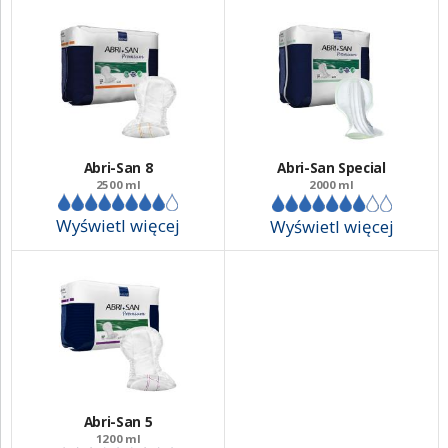
Miękkie, przedłużone barierki boczne,
Unikalny system TopDry, zapewniający suchą
powierzchnię i szybkie wchłanianie,
System minimalizujący nieprzyjemny zapach,
Testowany dermatologicznie,
Certyfikat Nordic Eco-Label,
Abri-San 8
Abri-San Special
2500 ml
2000 ml
Produkt bez lateksu i nie bielony chlorem
Wyświetl więcej
Wyświetl więcej
Abri-San 5
1200 ml