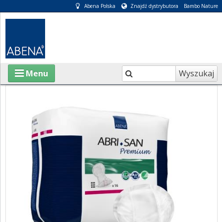
Abena Polska
Znajdź dystrybutora
Bambo Nature
Wyszukaj
Menu
O ABENA
KATALOGI
INFORMACJE
E-SKLEP
PIELĘGNACJA OSÓB CHORYCH