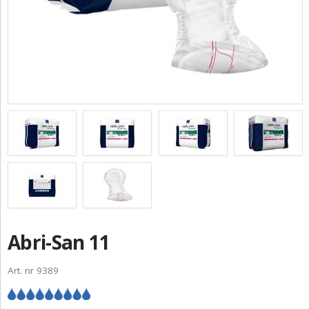
ZGŁOŚ INCYDENT MEDYCZNY
PRZEMYSŁ SPOŻYWCZY
PIELĘGNACJA SKÓRY
STANOWISKA HIGIENICZNE
ROZWIĄZANIA BARIATRYCZNE
RAPORT ESG
KONTAKT
ABENA POLSKA
Abri-San 11
ZNAJDŹ DYSTRYBUTORA
Art. nr 9389
BAMBO NATURE