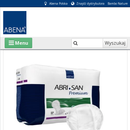
Abena Polska
Znajdź dystrybutora
Bambo Nature
Wyszukaj
Menu
O ABENA
KATALOGI
INFORMACJE
E-SKLEP
PIELĘGNACJA OSÓB CHORYCH