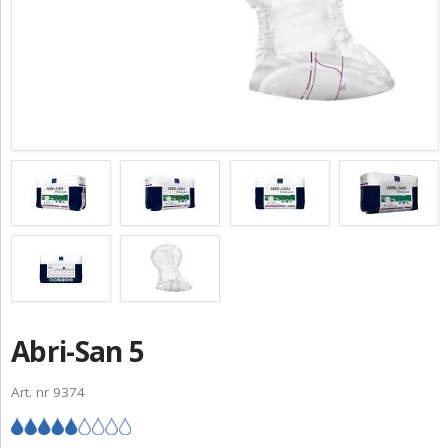
ZGŁOŚ INCYDENT MEDYCZNY
PRZEMYSŁ SPOŻYWCZY
PIELĘGNACJA SKÓRY
STANOWISKA HIGIENICZNE
ROZWIĄZANIA BARIATRYCZNE
RAPORT ESG
KONTAKT
ABENA POLSKA
Abri-San 5
ZNAJDŹ DYSTRYBUTORA
Art. nr 9374
BAMBO NATURE