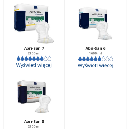
Miękkie, przedłużone barierki boczne,
Unikalny system TopDry, zapewniający suchą
powierzchnię i szybkie wchłanianie,
System minimalizujący nieprzyjemny zapach,
Testowany dermatologicznie,
Certyfikat Nordic Eco-Label,
Abri-San 7
Abri-San 6
2100 ml
1600 ml
Produkt bez lateksu i nie bielony chlorem
Wyświetl więcej
Wyświetl więcej
Abri-San 8
2500 ml