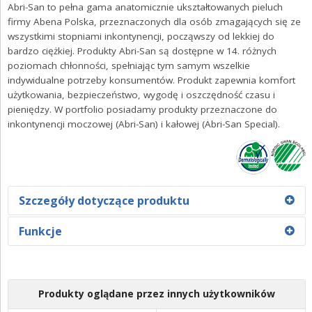
ZALOGUJ SIĘ
Abri-San to pełna gama anatomicznie ukształtowanych pieluch
firmy Abena Polska, przeznaczonych dla osób zmagających się ze
wszystkimi stopniami inkontynencji, począwszy od lekkiej do
bardzo ciężkiej. Produkty Abri-San są dostępne w 14. różnych
poziomach chłonności, spełniając tym samym wszelkie
indywidualne potrzeby konsumentów. Produkt zapewnia komfort
użytkowania, bezpieczeństwo, wygodę i oszczędność czasu i
pieniędzy. W portfolio posiadamy produkty przeznaczone do
inkontynencji moczowej (Abri-San) i kałowej (Abri-San Special).
Szczegóły dotyczące produktu
Abri-San 5-6-7-8-9-10-11 przeznaczone są do umiarkowanego
Funkcje
i ciężkiego nietrzymania moczu. Produkty wyposażono w
miękkie, przedłużone barierki, które oferują wyjątkową
Optymalny komfort i dyskrecja,
ochronę przed przeciekaniem. Dzięki taśmom
Oddychająca warstwa spodnia, która jest tekstylną
samoprzylepnym istnieje możliwość regulacji. Dodatkowo
Produkty oglądane przez innych użytkowników
system TopDry pozwala skórze oddychać, a użytkownikowi
włókniną w dotyku podobną do bawełny,
czuć się wygodnie i komfortowo w każdej sytuacji..