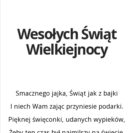
ZGŁOŚ INCYDENT MEDYCZNY
PRZEMYSŁ SPOŻYWCZY
Wesołych Świąt
PIELĘGNACJA SKÓRY
STANOWISKA HIGIENICZNE
Wielkiejnocy
ROZWIĄZANIA BARIATRYCZNE
RAPORT ESG
KONTAKT
Smacznego jajka, Świąt jak z bajki
ABENA POLSKA
I niech Wam zając przyniesie podarki.
ZNAJDŹ DYSTRYBUTORA
Pięknej święconki, udanych wypieków,
BAMBO NATURE
Żeby ten czas był najmilszy na świecie.