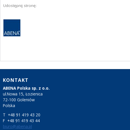
Udostępnij stronę:
KONTAKT
ABENA Polska sp. z o.o.
ul.Nowa 15, Łozienica
72-100 Goleniów
Polska
T +48 91 419 43 20
F +48 91 419 43 44
biuro@abena.pl