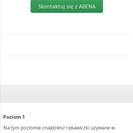
ZGŁOŚ INCYDENT MEDYCZNY
Skontaktuj się z ABENA
PRZEMYSŁ SPOŻYWCZY
PIELĘGNACJA SKÓRY
STANOWISKA HIGIENICZNE
ROZWIĄZANIA BARIATRYCZNE
RAPORT ESG
KONTAKT
ABENA POLSKA
ZNAJDŹ DYSTRYBUTORA
Poziom 1
BAMBO NATURE
Na tym poziomie znajdziesz rękawiczki używane w