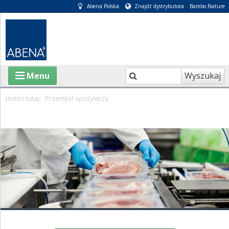
Abena Polska
Znajdź dystrybutora
Bambo Nature
Wyszukaj
Menu
Jesteś tutaj:
Przemysł spożywczy
O ABENA
KATALOGI
INFORMACJE
E-SKLEP
PIELĘGNACJA OSÓB CHORYCH