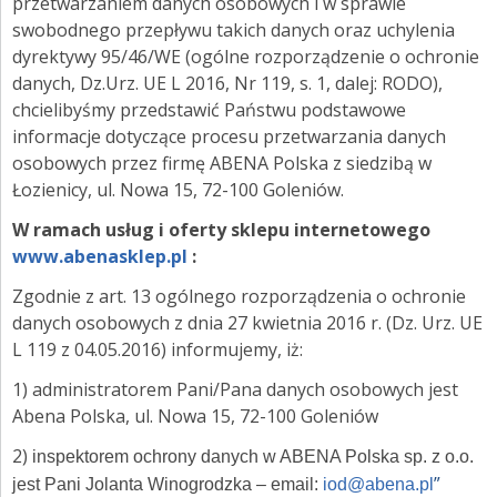
przetwarzaniem danych osobowych i w sprawie
ZGŁOŚ INCYDENT MEDYCZNY
swobodnego przepływu takich danych oraz uchylenia
PRZEMYSŁ SPOŻYWCZY
dyrektywy 95/46/WE (ogólne rozporządzenie o ochronie
danych, Dz.Urz. UE L 2016, Nr 119, s. 1, dalej: RODO),
PIELĘGNACJA SKÓRY
chcielibyśmy przedstawić Państwu podstawowe
informacje dotyczące procesu przetwarzania danych
STANOWISKA HIGIENICZNE
osobowych przez firmę ABENA Polska z siedzibą w
Łozienicy, ul. Nowa 15, 72-100 Goleniów.
ROZWIĄZANIA BARIATRYCZNE
W ramach usług i oferty sklepu internetowego
RAPORT ESG
www.abenasklep.pl
:
Zgodnie z art. 13 ogólnego rozporządzenia o ochronie
KONTAKT
danych osobowych z dnia 27 kwietnia 2016 r. (Dz. Urz. UE
L 119 z 04.05.2016) informujemy, iż:
ABENA POLSKA
1) administratorem Pani/Pana danych osobowych jest
ZNAJDŹ DYSTRYBUTORA
Abena Polska, ul. Nowa 15, 72-100 Goleniów
2)
BAMBO NATURE
inspektorem ochrony danych w ABENA Polska sp. z o.o.
”
jest Pani Jolanta Winogrodzka – email:
iod@abena.pl