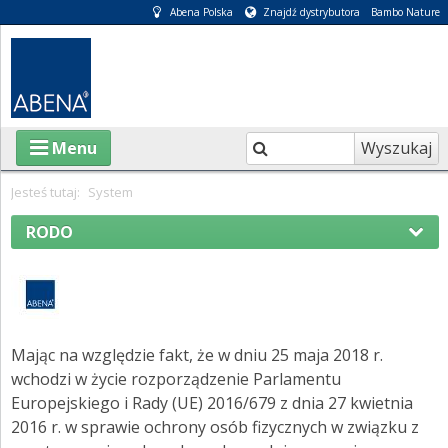
Abena Polska
Znajdź dystrybutora
Bambo Nature
Wyszukaj
Menu
Jesteś tutaj:
System
RODO
O ABENA
Footer
KATALOGI
Google landing pages
INFORMACJE
Mając na względzie fakt, że w dniu 25 maja 2018 r.
Wesołych Świąt
E-SKLEP
wchodzi w życie rozporządzenie Parlamentu
Europejskiego i Rady (UE) 2016/679 z dnia 27 kwietnia
PIELĘGNACJA OSÓB CHORYCH
2016 r. w sprawie ochrony osób fizycznych w związku z