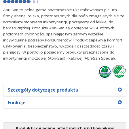
ZALOGUJ SIĘ
Abri-San to pełna gama anatomicznie ukształtowanych pieluch
firmy Abena Polska, przeznaczonych dla osób zmagających się ze
wszystkimi stopniami inkontynencji, począwszy od lekkiej do
bardzo ciężkiej. Produkty Abri-San są dostępne w 14. różnych
poziomach chłonności, spełniając tym samym wszelkie
indywidualne potrzeby konsumentów. Produkt zapewnia komfort
użytkowania, bezpieczeństwo, wygodę i oszczędność czasu i
pieniędzy. W portfolio posiadamy produkty przeznaczone do
inkontynencji moczowej (Abri-San) i kałowej (Abri-San Special).
Szczegóły dotyczące produktu
Abri-San 5-6-7-8-9-10-11 przeznaczone są do umiarkowanego
Funkcje
i ciężkiego nietrzymania moczu. Produkty wyposażono w
miękkie, przedłużone barierki, które oferują wyjątkową
Optymalny komfort i dyskrecja,
ochronę przed przeciekaniem. Dzięki taśmom
Oddychająca warstwa spodnia, która jest tekstylną
samoprzylepnym istnieje możliwość regulacji. Dodatkowo
Produkty oglądane przez innych użytkowników