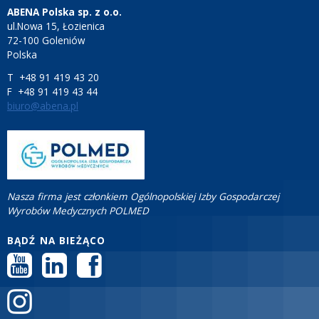
ZGŁOŚ INCYDENT MEDYCZNY
ABENA Polska sp. z o.o.
ul.Nowa 15, Łozienica
PRZEMYSŁ SPOŻYWCZY
72-100 Goleniów
Polska
PIELĘGNACJA SKÓRY
T +48 91 419 43 20
F +48 91 419 43 44
STANOWISKA HIGIENICZNE
biuro@abena.pl
ROZWIĄZANIA BARIATRYCZNE
RAPORT ESG
KONTAKT
Nasza firma jest członkiem Ogólnopolskiej Izby Gospodarczej
Wyrobów Medycznych POLMED
ABENA POLSKA
BĄDŹ NA BIEŻĄCO
ZNAJDŹ DYSTRYBUTORA
BAMBO NATURE