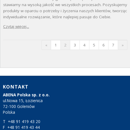
stawiamy na wysoką jakość we wszystkich procesach. Pozyskujemy
produkty w oparciu o potrzeby i życzenia naszych klientów, tworząc
indywidualne rozwiązanie, które najlepiej pasuje do Ciebie.
Czytaj więcej...
«
1
2
3
4
5
6
7
»
KONTAKT
ABENA Polska sp. z o.o.
ul.Nowa 15, Łozienica
72-100 Goleniów
Polska
T +48 91 419 43 20
F +48 91 419 43 44