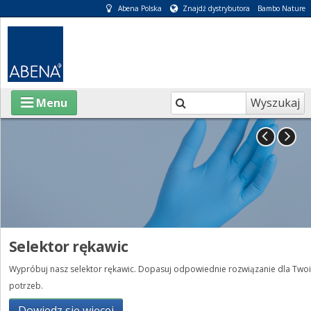
Abena Polska
Znajdź dystrybutora
Bambo Nature
Wyszukaj
Menu
O ABENA
KATALOGI
INFORMACJE
Odpowiedzialna własna produkcja
E-SKLEP
Nowoczesna, świadoma jakości produkcja wyrobów chłonnych 
anie dla Twoich
PIELĘGNACJA OSÓB CHORYCH
Dowiedz się więcej