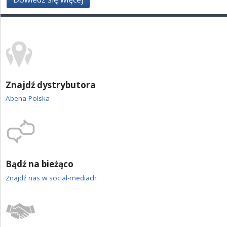
ZGŁOŚ INCYDENT MEDYCZNY
PRZEMYSŁ SPOŻYWCZY
PIELĘGNACJA SKÓRY
STANOWISKA HIGIENICZNE
Znajdź dystrybutora
ROZWIĄZANIA BARIATRYCZNE
Abena Polska
RAPORT ESG
KONTAKT
Bądź na bieżąco
ABENA POLSKA
Znajdź nas w social-mediach
ZNAJDŹ DYSTRYBUTORA
BAMBO NATURE