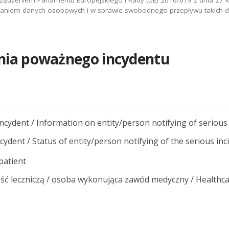
ądzeniem Parlamentu Europejskiego i Rady (UE) 2016/679 z dnia 27 kw
zaniem danych osobowych i w sprawie swobodnego przepływu takich d
nia poważnego incydentu
cydent / Information on entity/person notifying of serious 
ydent / Status of entity/person notifying of the serious inc
 patient
ść leczniczą / osoba wykonująca zawód medyczny / Healthca