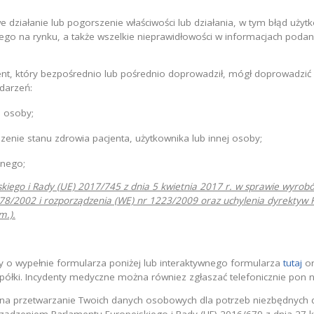
e działanie lub pogorszenie właściwości lub działania, w tym błąd użyt
o na rynku, a także wszelkie nieprawidłowości w informacjach podan
ent, który bezpośrednio lub pośrednio doprowadził, mógł doprowadzi
darzeń:
j osoby;
enie stanu zdrowia pacjenta, użytkownika lub innej osoby;
znego;
kiego i Rady (UE) 2017/745 z dnia 5 kwietnia 2017 r. w sprawie wyro
78/2002 i rozporządzenia (WE) nr 1223/2009 oraz uchylenia dyrektyw
m.).
y o wypełnie formularza poniżej lub interaktywnego formularza
tutaj
o
półki. Incydenty medyczne można równiez zgłaszać telefonicznie pon 
na przetwarzanie Twoich danych osobowych dla potrzeb niezbędnych d