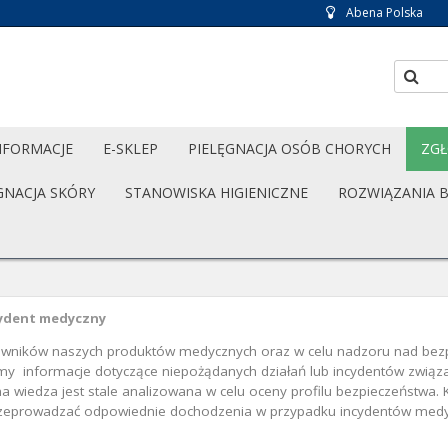
Abena Polska
NFORMACJE
E-SKLEP
PIELĘGNACJA OSÓB CHORYCH
ZGŁ
GNACJA SKÓRY
STANOWISKA HIGIENICZNE
ROZWIĄZANIA 
cydent medyczny
kowników naszych produktów medycznych oraz w celu nadzoru nad be
my informacje dotyczące niepożądanych działań lub incydentów zwią
wiedza jest stale analizowana w celu oceny profilu bezpieczeństwa
eprowadzać odpowiednie dochodzenia w przypadku incydentów medy