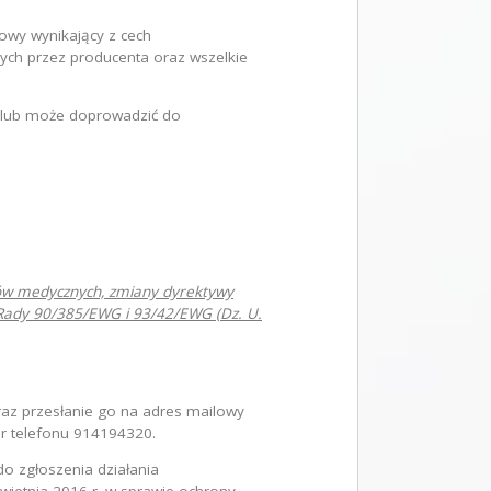
kowy wynikający z cech
ych przez producenta oraz wszelkie
ć lub może doprowadzić do
bów medycznych, zmiany dyrektywy
 Rady 90/385/EWG i 93/42/EWG (Dz. U.
raz przesłanie go na adres mailowy
nr telefonu 914194320.
o zgłoszenia działania