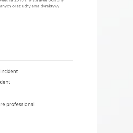
ietnia 2016 r. w sprawie ochrony
anych oraz uchylenia dyrektywy
incident
ident
re professional