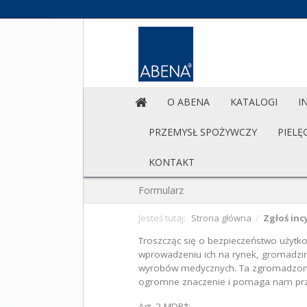
O ABENA
KATALOGI
I
PRZEMYSŁ SPOŻYWCZY
PIELĘ
KONTAKT
Formularz
Jesteś tutaj:
Strona główna
/
Zgłoś in
Troszcząc się o bezpieczeństwo użyt
wprowadzeniu ich na rynek, gromadzi
wyrobów medycznych. Ta zgromadzona 
ogromne znaczenie i pomaga nam prz
Art. 2 MDR*: