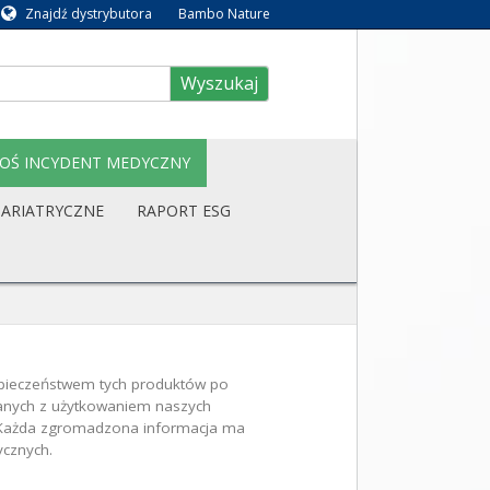
Znajdź dystrybutora
Bambo Nature
Wyszukaj
OŚ INCYDENT MEDYCZNY
BARIATRYCZNE
RAPORT ESG
zpieczeństwem tych produktów po
zanych z użytkowaniem naszych
. Każda zgromadzona informacja ma
cznych.