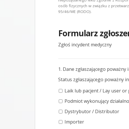
niepożądanego leku zgodnie z Rozporz
osób fizycznych w związku z przetwar
95/46/WE (RODO).
Formularz zgłosze
Zgłoś incydent medyczny
1. Dane zgłaszającego poważny in
Status zgłaszającego poważny inc
Laik lub pacjent / Lay user or
Podmiot wykonujący działalno
Dystrybutor / Distributor
Importer