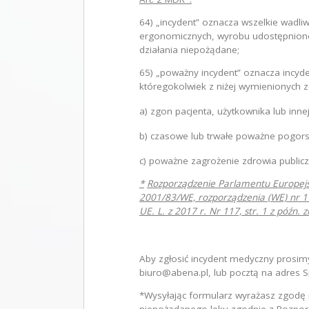
64) „incydent” oznacza wszelkie wadliw
ergonomicznych, wyrobu udostępnioneg
działania niepożądane;
65) „poważny incydent” oznacza incyd
któregokolwiek z niżej wymienionych z
a) zgon pacjenta, użytkownika lub inne
b) czasowe lub trwałe poważne pogorsz
c) poważne zagrożenie zdrowia public
*
Rozporządzenie Parlamentu Europejs
2001/83/WE, rozporządzenia (WE) nr 1
UE. L. z 2017 r. Nr 117, str. 1 z późn. z
Aby zgłosić incydent medyczny prosim
biuro@abena.pl, lub pocztą na adres S
*Wysyłając formularz wyrażasz zgodę 