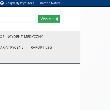
Znajdź dystrybutora
Bambo Nature
Wyszukaj
OŚ INCYDENT MEDYCZNY
BARIATRYCZNE
RAPORT ESG