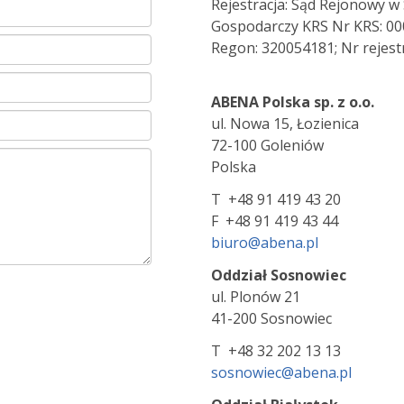
Rejestracja: Sąd Rejonowy w S
Gospodarczy KRS Nr KRS: 00
Regon: 320054181; Nr rejes
ABENA Polska sp. z o.o.
ul. Nowa 15, Łozienica
72-100 Goleniów
Polska
T +48 91 419 43 20
F +48 91 419 43 44
biuro@abena.pl
Oddział Sosnowiec
ul. Plonów 21
41-200 Sosnowiec
T +48 32 202 13 13
sosnowiec@abena.pl