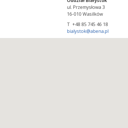
Oddział Białystok
ul. Przemysłowa 3
16-010 Wasilków
T +48 85 745 46 18
bialystok@abena.pl