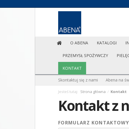
O ABENA
KATALOGI
I
PRZEMYSŁ SPOŻYWCZY
PIELĘ
KONTAKT
Skontaktuj się z nami
Abena na św
Jesteś tutaj:
Strona główna
/
Kontakt
Kontakt z 
FORMULARZ KONTAKTOW