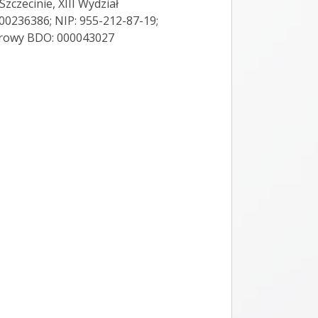
zczecinie, XIII Wydział
00236386; NIP: 955-212-87-19;
trowy BDO: 000043027