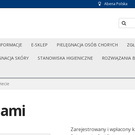
Abena Polska
NFORMACJE
E-SKLEP
PIELĘGNACJA OSÓB CHORYCH
ZGŁ
GNACJA SKÓRY
STANOWISKA HIGIENICZNE
ROZWIĄZANIA 
iecie
nami
Y
Zarejestrowany i wpłacony ka