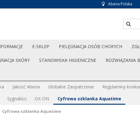
Abena Polska
NFORMACJE
E-SKLEP
PIELĘGNACJA OSÓB CHORYCH
ZGŁ
GNACJA SKÓRY
STANOWISKA HIGIENICZNE
ROZWIĄZANIA 
ka
Jakość Abena
Globalne Zaopatrzenie
Regulaminy konku
Sygnaliści
OX-ON
Cyfrowa szklanka Aquatime
/
Cyfrowa szklanka Aquatime