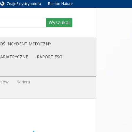
Znajdź dystrybutora
Bambo Nature
Wyszukaj
OŚ INCYDENT MEDYCZNY
BARIATRYCZNE
RAPORT ESG
rsów
Kariera