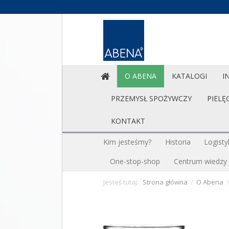
O ABENA
KATALOGI
I
PRZEMYSŁ SPOŻYWCZY
PIELĘ
KONTAKT
Kim jesteśmy?
Historia
Logisty
One-stop-shop
Centrum wiedzy
Jesteś tutaj:
Strona główna
/
O Abena