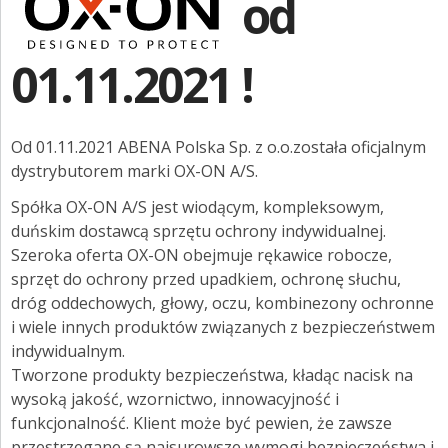
od
ZGŁOŚ INCYDENT MEDYCZNY
Regulaminy konkursów
PRZEMYSŁ SPOŻYWCZY
01.11.2021 !
Kariera
PIELĘGNACJA SKÓRY
One-stop-shop
STANOWISKA HIGIENICZNE
Od 01.11.2021 ABENA Polska Sp. z o.o.została oficjalnym
dystrybutorem marki OX-ON A/S.
Centrum wiedzy
ROZWIĄZANIA BARIATRYCZNE
Spółka OX-ON A/S jest wiodącym, kompleksowym,
Sygnaliści
RAPORT ESG
duńskim dostawcą sprzętu ochrony indywidualnej.
Szeroka oferta OX-ON obejmuje rękawice robocze,
OX-ON
KONTAKT
sprzęt do ochrony przed upadkiem, ochronę słuchu,
Cyfrowa szklanka Aquatime
dróg oddechowych, głowy, oczu, kombinezony ochronne
ABENA POLSKA
i wiele innych produktów związanych z bezpieczeństwem
indywidualnym.
ZNAJDŹ DYSTRYBUTORA
Tworzone produkty bezpieczeństwa, kładąc nacisk na
wysoką jakość, wzornictwo, innowacyjność i
BAMBO NATURE
funkcjonalność. Klient może być pewien, że zawsze
przestrzegane są najsurowsze wymogi bezpieczeństwa i