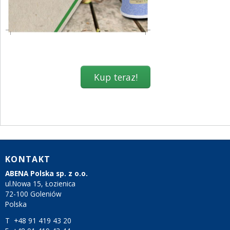
KONTAKT
ABENA Polska sp. z o.o.
ul.Nowa 15, Łozienica
72-100 Goleniów
Polska
T +48 91 419 43 20